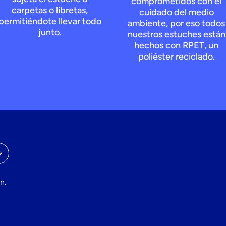
comprometidos con el
carpetas o libretas,
cuidado del medio
permitiéndote llevar todo
ambiente, por eso todos
junto.
nuestros estuches están
hechos con RPET, un
poliéster reciclado.
n.