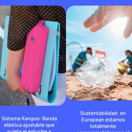
Sustentabilidad: en
Sistema Kangoo: Banda
European estamos
elástica ajustable que
totalmente
sujeta el estuche a