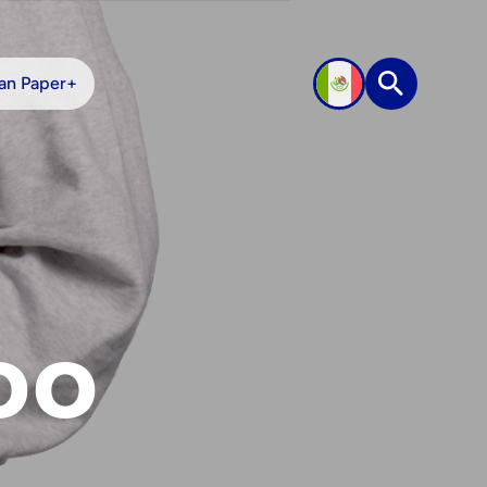
an Paper+
Buscar
oo