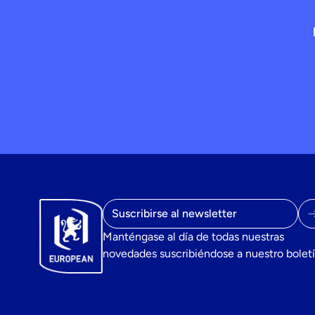
Email
Manténgase al día de todas nuestras
novedades suscribiéndose a nuestro boletí