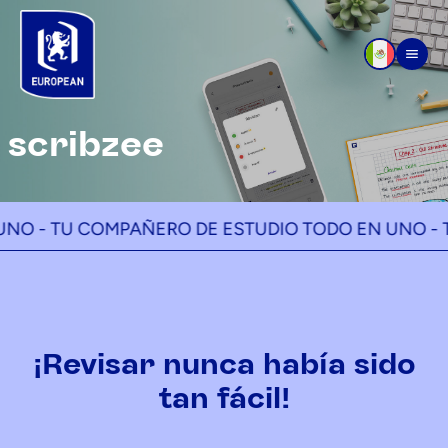
Ir al contenido
Men
scribzee
TU COMPAÑERO DE ESTUDIO TODO EN UNO -
TU CO
¡Revisar nunca había sido
tan fácil!