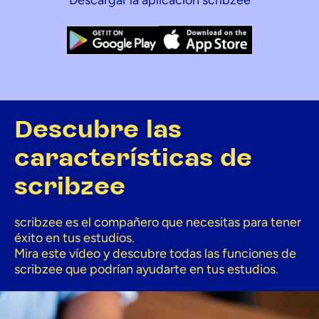
Descargar la aplicación scribzee
Descubre las
características de
scribzee
scribzee es el compañero que necesitas para tener
éxito en tus estudios.
Mira este vídeo y descubre todas las funciones de
scribzee que podrían ayudarte en tus estudios.